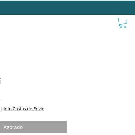
i
r
Sale
6
Price
|
Info Costos de Envio
Agotado