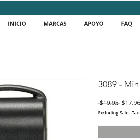
INICIO
MARCAS
APOYO
FAQ
3089 - Min
Regula
 $19.95 
$17.9
Price
Excluding Sales Tax