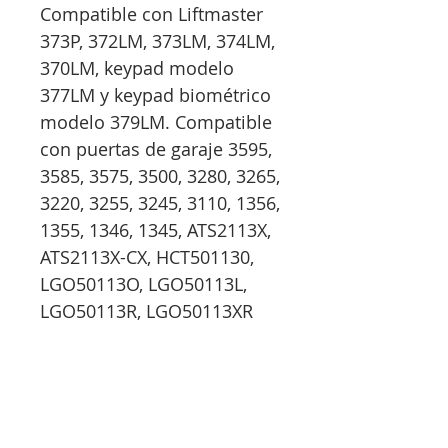
Compatible con Liftmaster
373P, 372LM, 373LM, 374LM,
370LM, keypad modelo
377LM y keypad biométrico
modelo 379LM. Compatible
con puertas de garaje 3595,
3585, 3575, 3500, 3280, 3265,
3220, 3255, 3245, 3110, 1356,
1355, 1346, 1345, ATS2113X,
ATS2113X-CX, HCT501130,
LGO50113O, LGO50113L,
LGO50113R, LGO50113XR
¡Sé parte de nuestra