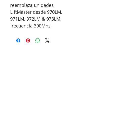
reemplaza unidades
LiftMaster desde 970LM,
971LM, 972LM & 973LM,
frecuencia 390Mhz.
¡Sé parte de nuestra
comunidad!
Inscríbete hoy y accede a beneficios
únicos: desde rebajas flash hasta
sorteos de mercancía.
Subscribe Now