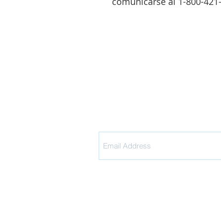
comunicarse al 1-800-421
¡
Inscríbete 