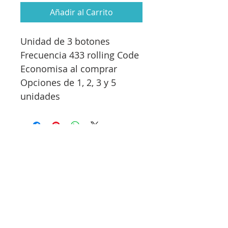
Añadir al Carrito
Unidad de 3 botones
Frecuencia 433 rolling Code
Economisa al comprar
Opciones de 1, 2, 3 y 5
unidades
¡Sé parte de nuestra
comunidad!
Inscríbete hoy y accede a beneficios
únicos: desde rebajas flash hasta
sorteos de mercancía.